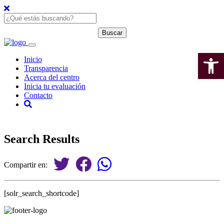
Open 
Inicio
Transparencia
Acerca del centro
Inicia tu evaluación
Contacto
Search Results
Compartir en:
[solr_search_shortcode]